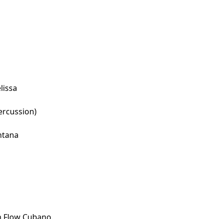
lissa
ercussion)
ntana
m Flow Cubano.