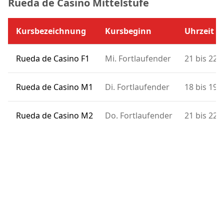
Rueda de Casino Mittelstufe
Kursbezeichnung
Kursbeginn
Uhrzeit
Rueda de Casino F1
Mi. Fortlaufender
21 bis 22 
Rueda de Casino M1
Di. Fortlaufender
18 bis 19 
Rueda de Casino M2
Do. Fortlaufender
21 bis 22 
Footer