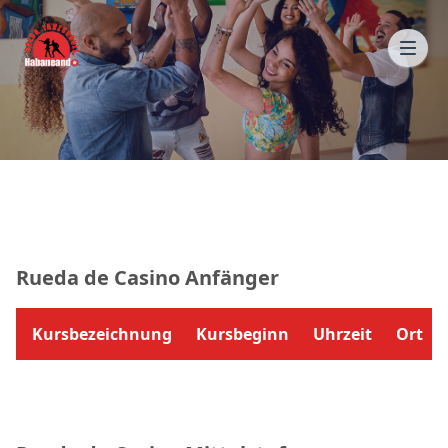
Rueda de Casino Anfänger
Kursbezeichnung
Kursbeginn
Uhrzeit
Ort