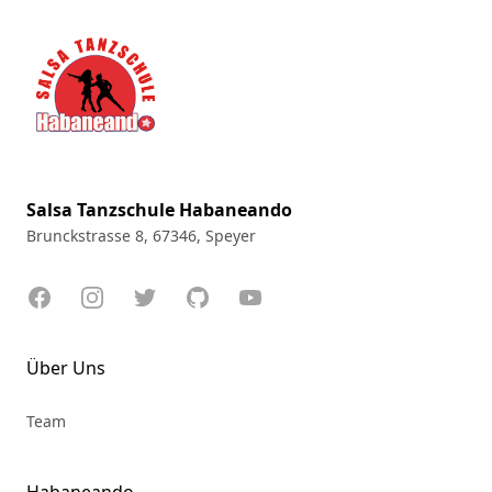
Salsa Tanzschule Habaneando
Brunckstrasse 8, 67346, Speyer
Facebook
Instagram
Twitter
GitHub
YouTube
Über Uns
Team