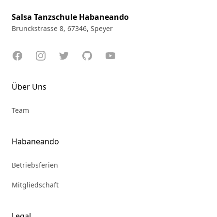
Salsa Tanzschule Habaneando
Brunckstrasse 8, 67346, Speyer
Facebook
Instagram
Twitter
GitHub
YouTube
Über Uns
Team
Habaneando
Betriebsferien
Mitgliedschaft
Legal